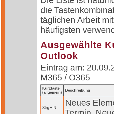
Die Liste ist natürl
die Tastenkombinat
täglichen Arbeit m
häufigsten verwen
Ausgewählte Ku
Outlook
Eintrag am: 20.09.2
M365 / O365
Kurztaste
Beschreibung
(allgemein)
Neues Eleme
Strg + N
Termin, Neu