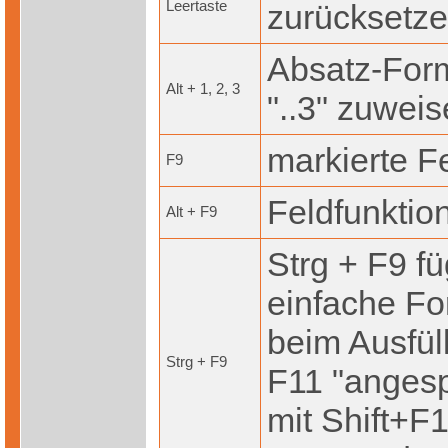
Leertaste
zurücksetz
Absatz-Forma
Alt + 1, 2, 3
"..3" zuwei
markierte Fe
F9
Feldfunktio
Alt + F9
Strg + F9 fü
einfache Fo
beim Ausfül
Strg + F9
F11 "anges
mit Shift+F