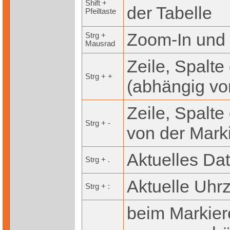
Shift +
der Tabelle
Pfeiltaste
Zoom-In und
Strg +
Mausrad
Zeile, Spalte
Strg + +
(abhängig vo
Zeile, Spalte
Strg + -
von der Mark
Aktuelles Da
Strg + .
Aktuelle Uhrz
Strg + :
beim Markier