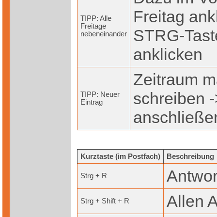
Freitag ank
TIPP: Alle
Freitage
STRG-Taste
nebeneinander
anklicken
Zeitraum m
schreiben -
TIPP: Neuer
Eintrag
anschließe
Kurztaste (im Postfach)
Beschreibung
Antwor
Strg + R
Allen 
Strg + Shift + R