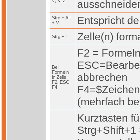
V, X, Z
ausschneiden
Entspricht de
Strg + Alt
+ V
Zelle(n) form
Strg + 1
F2 = Formeln
ESC=Bearbei
Bei
Formeln
abbrechen
in Zelle
F2, ESC,
F4=$Zeichen 
F4
(mehrfach be
Kurztasten f
Strg+Shift+1