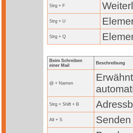
Weiter
Strg + F
Elemen
Strg + U
Elemen
Strg + Q
Beim Schreiben
Beschreibung
einer Mail
Erwähnt
@ + Namen
automat
Adressb
Strg + Shift + B
Senden
Alt + S