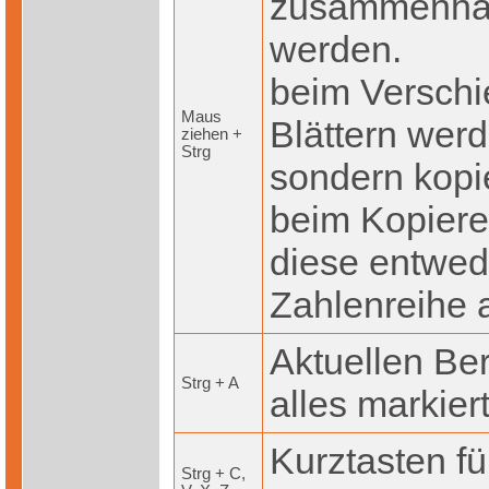
zusammenhän
werden.
beim Verschi
Maus
Blättern wer
ziehen +
Strg
sondern kopie
beim Kopiere
diese entwede
Zahlenreihe a
Aktuellen Ber
Strg + A
alles markier
Kurztasten fü
Strg + C,