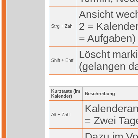
Ansicht wech
2 = Kalender
Strg + Zahl
= Aufgaben)
Löscht marki
Shift + Entf
(gelangen da
Kurztaste (im
Beschreibung
Kalender)
Kalenderans
Alt + Zahl
= Zwei Tage
Dazu im Vo