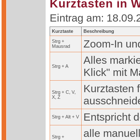
Kurztasten in 
Eintrag am: 18.09.
Kurztaste
Beschreibung
Zoom-In un
Strg +
Mausrad
Alles markie
Strg + A
Klick" mit 
Kurztasten f
Strg + C, V,
X, Z
ausschneide
Entspricht 
Strg + Alt + V
alle manuel
Strg +