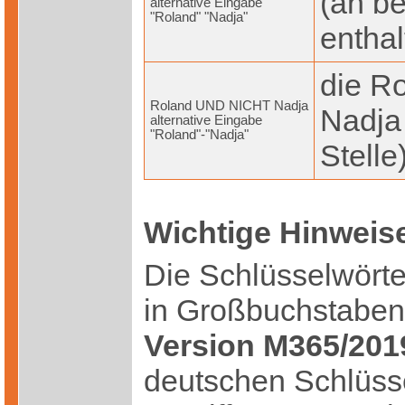
(an be
alternative Eingabe
"Roland" "Nadja"
enthal
die Ro
Roland UND NICHT Nadja
Nadja 
alternative Eingabe
"Roland"-"Nadja"
Stelle
Wichtige Hinweis
Die Schlüsselwört
in Großbuchstabe
Version M365/20
deutschen Schlüsse