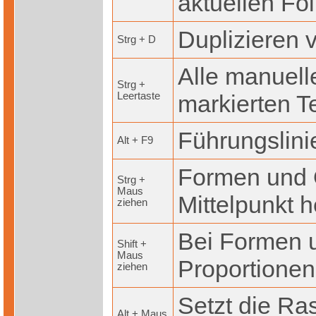
aktuellen Fol
Duplizieren 
Strg + D
Alle manuell
Strg +
Leertaste
markierten T
Führungslini
Alt + F9
Formen und 
Strg +
Maus
Mittelpunkt 
ziehen
Bei Formen u
Shift +
Maus
Proportionen
ziehen
Setzt die Ras
Alt + Maus